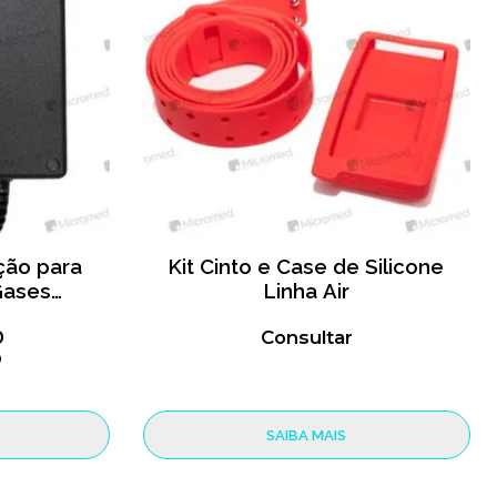
ção para
Kit Cinto e Case de Silicone
Gases
Linha Air
(R3)
0
Consultar
0
SAIBA MAIS