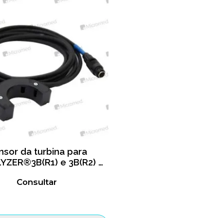
nsor da turbina para
YZER®3B(R1) e 3B(R2) 2
Metros
Consultar