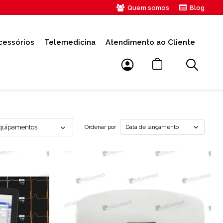
Quem somos
Blog
cessórios
Telemedicina
Atendimento ao Cliente
Data de lançamento
Ordenar por
quipamentos