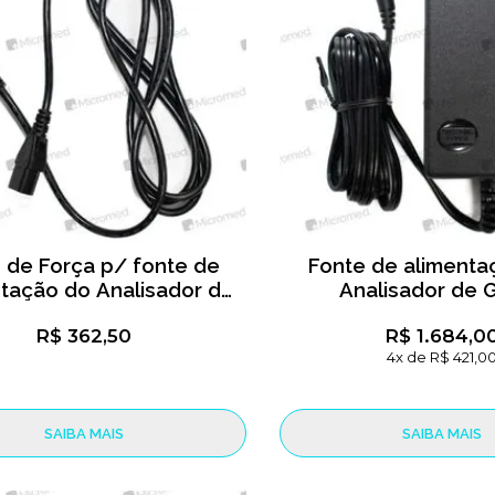
 de Força p/ fonte de
Fonte de alimenta
tação do Analisador de
Analisador de 
Gases
Metalyzer 3B 
R$ 362,50
R$ 1.684,0
4x de R$ 421,0
SAIBA MAIS
SAIBA MAIS